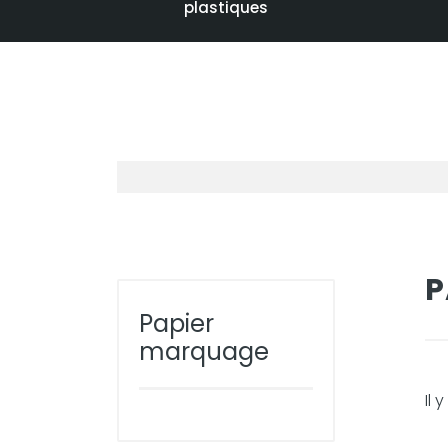
plastiques
P
Papier
marquage
Il 