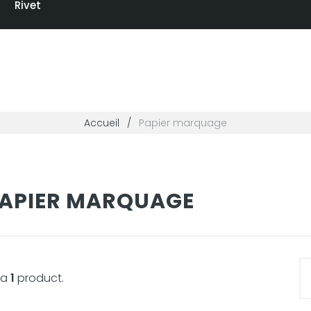
Rivet
Accueil
Papier marquage
APIER MARQUAGE
y a
1
product.